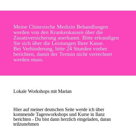
Meine Chinesische Medizin Behandlungen
werden von den Krankenkassen über die
Zusatzversicherung anerkannt. Bitte erkundigen
Sie sich über die Leistungen Ihrer Kasse.
Bei Verhinderung, bitte 24 Stunden vorher
berichten, damit der Termin nicht verrechnet
werden muss.
Lokale Workshops mit Marian
Hier auf meiner deutschen Seite werde ich über
kommende Tagesworkshops und Kurse in Ilanz
berichten - Du bist dann herzlich eingeladen, daran
teilzunehmen